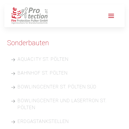
Sonderbauten
AQUACITY ST. PÖLTEN
BAHNHOF ST. PÖLTEN
BOWLINGCENTER ST. PÖLTEN SÜD
Projektbeschreibung:
BOWLINGCENTER UND LASERTRON ST.
NXP Bowlingcenter Hnilickastraße
PÖLTEN
Projektzeitraum:
Projektbeschreibung:
ERDGASTANKSTELLEN
2007
NXP Bowlingcenter & Lasertron St. Pölten - Ratzersdorf