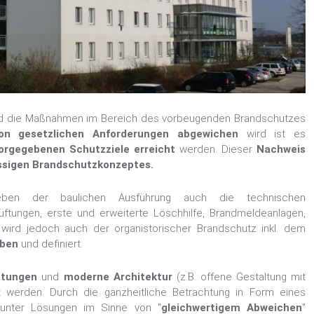
d die Maßnahmen im Bereich des vorbeugenden Brandschutzes
on gesetzlichen Anforderungen abgewichen
wird ist es
orgegebenen Schutzziele erreicht
werden. Dieser
Nachweis
ssigen Brandschutzkonzeptes.
eben der baulichen Ausführung auch die technischen
ftungen, erste und erweiterte Löschhilfe, Brandmeldeanlagen,
ird jedoch auch der organistorischer Brandschutz inkl. dem
eben
und definiert.
htungen
und
moderne Architektur
(z.B. offene Gestaltung mit
t werden. Durch die ganzheitliche Betrachtung in Form eines
tunter Lösungen im Sinne von "
gleichwertigem Abweichen
"