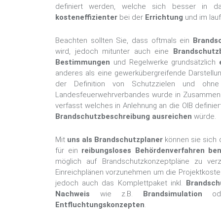
definiert werden, welche sich besser in d
kosteneffizienter
bei der
Errichtung
und im la
Beachten sollten Sie, dass oftmals ein
Brands
wird, jedoch mitunter auch eine
Brandschutz
Bestimmungen
und Regelwerke grundsätzlich
anderes als
eine gewerkübergreifende Darstellu
der Definition von Schutzzielen und ohn
Landesfeuerwehrverbandes wurde in Zusammenar
verfasst welches in Anlehnung an die OIB definie
Brandschutzbeschreibung ausreichen
würde.
Mit
uns
als Brandschutzplaner
können sie sich 
für ein
reibungsloses Behördenverfahren ben
möglich auf Brandschutzkonzeptpläne zu verz
Einreichplänen vorzunehmen um die Projektkosten 
jedoch auch das Komplettpaket inkl.
Brandsch
Nachweis
wie z.B.
Brandsimulation
ode
Entfluchtungskonzepten
.