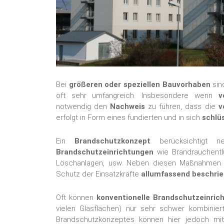
Bei
größeren oder speziellen Bauvorhaben
sin
oft sehr umfangreich. Insbesondere wenn
v
notwendig den
Nachweis
zu führen, dass die
v
erfolgt in Form eines fundierten und in sich
schlü
Ein
Brandschutzkonzept
berücksichtigt n
Brandschutzeinrichtungen
wie Brandrauchentlü
Löschanlagen, usw. Neben diesen Maßnahmen w
Schutz der Einsatzkräfte
allumfassend beschri
Oft können
konventionelle Brandschutzeinric
vielen Glasflächen) nur sehr schwer kombinier
Brandschutzkonzeptes können hier jedoch mi