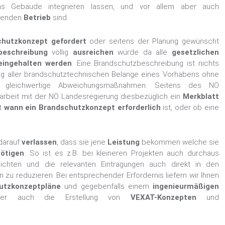
as Gebäude integrieren lassen, und vor allem aber auch
ufenden
Betrieb
sind.
chutzkonzept gefordert
oder seitens der Planung gewünscht
beschreibung
völlig
ausreichen
würde da alle
gesetzlichen
eingehalten werden
. Eine Brandschutzbeschreibung ist nichts
ng aller brandschutztechnischen Belange eines Vorhabens ohne
e gleichwertige Abweichungsmaßnahmen. Seitens des NÖ
beit mit der NÖ Landesregierung diesbezüglich ein
Merkblatt
rt
wann ein Brandschutzkonzept erforderlich
ist, oder ob eine
darauf
verlassen
, dass sie jene
Leistung
bekommen welche sie
ötigen
. So ist es z.B. bei kleineren Projekten auch durchaus
ichten und die relevanten Eintragungen auch direkt in den
zu reduzieren. Bei entsprechender Erfordernis liefern wir Ihnen
utzkonzeptpläne
und gegebenfalls einem
ingenieurmäßigen
r auch die Erstellung von
VEXAT-Konzepten
und