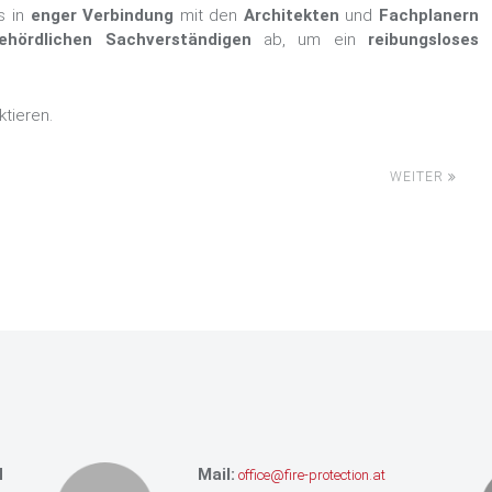
s in
enger Verbindung
mit den
Architekten
und
Fachplanern
ehördlichen Sachverständigen
ab, um ein
reibungsloses
ktieren.
WEITER
H
Mail:
office@fire-protection.at